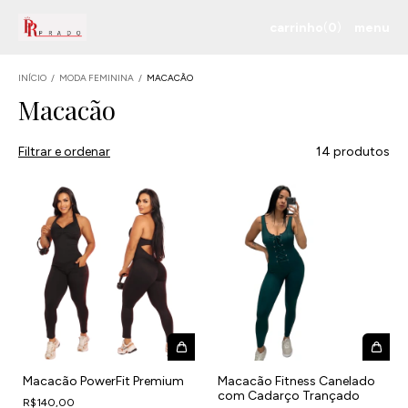
carrinho
(
0
)
menu
INÍCIO
/
MODA FEMININA
/
MACACÃO
Macacão
Filtrar e ordenar
14 produtos
Macacão PowerFit Premium
Macacão Fitness Canelado
com Cadarço Trançado
R$140,00