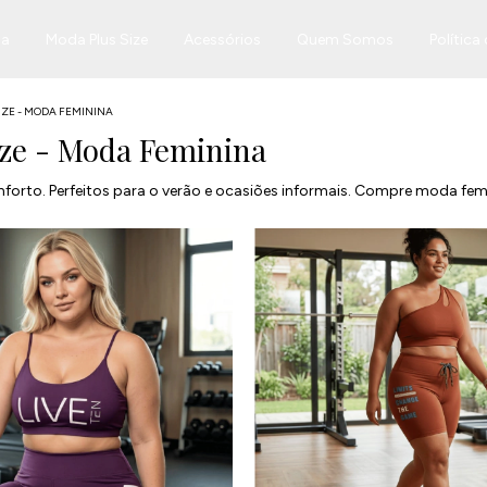
na
Moda Plus Size
Acessórios
Quem Somos
Política
IZE - MODA FEMININA
ize - Moda Feminina
forto. Perfeitos para o verão e ocasiões informais. Compre moda femi