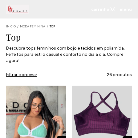
carrinho
(
0
)
menu
INÍCIO
/
MODA FEMININA
/
TOP
Top
Descubra tops femininos com bojo e tecidos em poliamida.
Perfeitos para estilo casual e conforto no dia a dia. Compre
agora!
Filtrar e ordenar
26 produtos