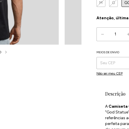
M
G
G
Atenção, última
0
MEIOS DE ENVIO
Entregas para o CEP:
Não sei meu CEP
Descrição
A
Camiseta 
"God Statue"
referências a
perfeita par