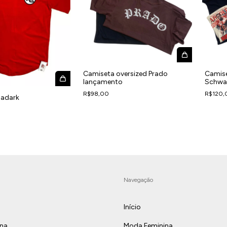
Camiseta oversized Prado
Camise
lançamento
Schwar
R$98,00
R$120,
ladark
Navegação
Início
ina
Moda Feminina