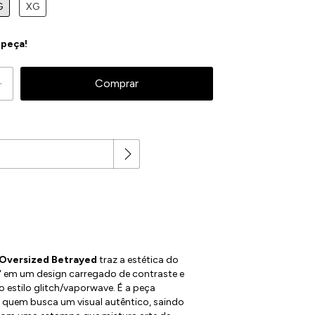
G
XG
 peça!
Alterar CEP
Oversized Betrayed
traz a estética do
 em um design carregado de contraste e
o estilo glitch/vaporwave. É a peça
a quem busca um visual autêntico, saindo