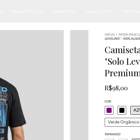
na
Moda Plus Size
Acessórios
Quem Somos
Política
INÍCIO
/
MODA MASCU
LEVELING" - 100% AL
Camiseta
"Solo Le
Premiu
R$98,00
COR
AZ
Verde Orgânico
TAMANHO