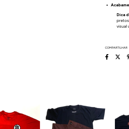
Acabame
Dica d
pretos
visual
COMPARTILHAR