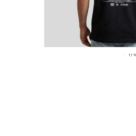
1
/
1