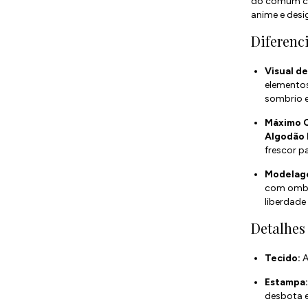
do comum co
anime e desi
Diferenci
Visual d
elementos
sombrio e
Máximo 
Algodão
frescor p
Modelage
com ombr
liberdade
Detalhes
Tecido:
A
Estampa
desbota e