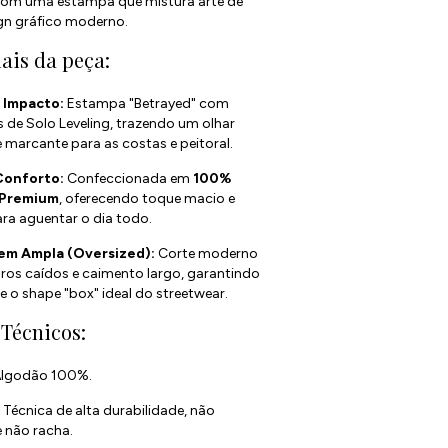
m uma estampa que mistura arte de
gn gráfico moderno.
ais da peça:
e Impacto:
Estampa "Betrayed" com
 de Solo Leveling, trazendo um olhar
 marcante para as costas e peitoral.
Conforto:
Confeccionada em
100%
 Premium
, oferecendo toque macio e
ara aguentar o dia todo.
m Ampla (Oversized):
Corte moderno
os caídos e caimento largo, garantindo
 e o shape "box" ideal do streetwear.
 Técnicos:
lgodão 100%.
:
Técnica de alta durabilidade, não
 não racha.