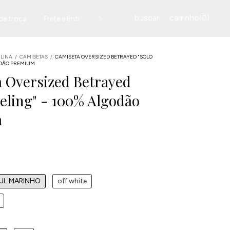
buscar
carrinho
0
(
)
 de troca
Frete e Entregas
Onde Estamos
Política de Pri
LINA
/
CAMISETAS
/
CAMISETA OVERSIZED BETRAYED "SOLO
GODÃO PREMIUM
 Oversized Betrayed
veling" - 100% Algodão
m
UL MARINHO
off white