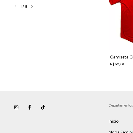
1
/
8
Classic – Força
Camiseta oversized Prado
personagem masculina
R$98,00
Camiseta G
R$60,00
Departamentos
Início
Moda Femin